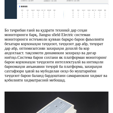
Бо таҷрибаи ғанӣ ва қудрати техникӣ дар соҳаи
мониторинги барқ, Jiangsu sfield Electric системаи
мониторинги истеъмоли қувваи барқро барои фаъолияти
бехатари корхонаҳои таҷҳизот, таҷҳизот дар абр, тиҷорат
дар абр, оптимизатсияи захираҳои дохилӣ ба кор
андохтааст. тақсимоти динамикии захираҳо ва дигар
ниёзҳо.Система барои сохтани як платформаи мониторинг
барои корхонаҳои таҷҳизоти интеллектуалӣ ва интиқоли
барномаҳои анъанавии тиҷорӣ ба платформа, захираҳои
сахтафзори ҳавзӣ ва мубодилаи онҳо бо муштариёни
таҷҳизот барои баланд бардоштани самаранокии хидмат ва
қобилияти хидматрасонӣ мебошад.