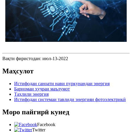
Вақти фиристодан: июл-13-2022
Маҳсулот
Истифодаи саноати нави пуркунандаи энергия
Барномаи ҳуҷраи маълумот
Таҳлили энергия
Истифодаи системаи тавлиди энергияи фотоэлектрикӣ
Моро пайгирӣ кунед
Facebook
Twitter