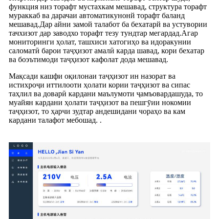
функция низ торафт мустахкам мешавад, структура торафт
мураккаб ва дарачаи автоматикунонй торафт баланд
мешавад.Дар айни замой талабот ба бехатарй ва устувории
тачхизот дар заводхо торафт тезу тундтар мегардад.Агар
мониторинги ҳолат, ташхиси хатогиҳо ва идоракунии
саломатӣ барои таҷҳизот амалӣ карда шавад, кори бехатар
ва боэътимоди таҷҳизот кафолат дода мешавад.
Мақсади кашфи оқилонаи таҷҳизот ин назорат ва
истихроҷи иттилооти ҳолати кории таҷҳизот ва сипас
таҳлил ва доварӣ кардани маълумоти ҷамъовардашуда, то
муайян кардани ҳолати таҷҳизот ва пешгӯии нокомии
таҷҳизот, то ҳарчи зудтар андешидани чораҳо ва кам
кардани талафот мебошад. .