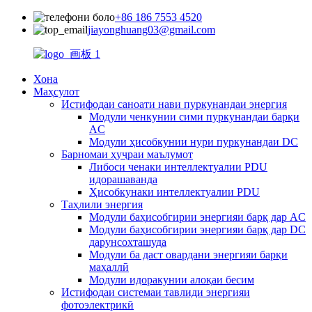
+86 186 7553 4520
jiayonghuang03@gmail.com
Хона
Маҳсулот
Истифодаи саноати нави пуркунандаи энергия
Модули ченкунии сими пуркунандаи барқи
AC
Модули ҳисобкунии нури пуркунандаи DC
Барномаи ҳуҷраи маълумот
Либоси ченаки интеллектуалии PDU
идорашаванда
Ҳисобкунаки интеллектуалии PDU
Таҳлили энергия
Модули баҳисобгирии энергияи барқ ​​​​дар AC
Модули баҳисобгирии энергияи барқ ​​​​дар DC
дарунсохташуда
Модули ба даст овардани энергияи барқи
маҳаллӣ
Модули идоракунии алоқаи бесим
Истифодаи системаи тавлиди энергияи
фотоэлектрикӣ