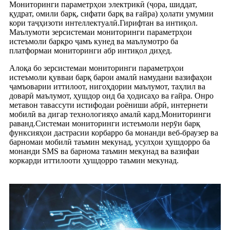
Мониторинги параметрҳои электрикӣ (ҷора, шиддат,
қудрат, омили барқ, сифати барқ ​​ва ғайра) ҳолати умумии
кори таҷҳизоти интеллектуалӣ.Гирифтан ва интиқол.
Маълумоти зерсистемаи мониторинги параметрҳои
истеъмоли барқро ҷамъ кунед ва маълумотро ба
платформаи мониторинги абр интиқол диҳед.
Алоқа бо зерсистемаи мониторинги параметрҳои
истеъмоли қувваи барқ ​​барои амалӣ намудани вазифаҳои
ҷамъоварии иттилоот, нигоҳдории маълумот, таҳлил ва
доварӣ маълумот, ҳушдор оид ба ҳодисаҳо ва ғайра. Онро
метавон тавассути истифодаи роёниши абрӣ, интернети
мобилӣ ва дигар технологияҳо амалӣ кард.Мониторинги
раванд.Системаи мониторинги истеъмоли нерӯи барқ ​​​​
функсияҳои дастрасии корбарро ба монанди веб-браузер ва
барномаи мобилӣ таъмин мекунад, усулҳои ҳушдорро ба
монанди SMS ва барнома таъмин мекунад ва вазифаи
коркарди иттилооти ҳушдорро таъмин мекунад.