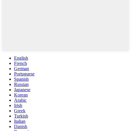
English
French
German
Portuguese
Spanish
Russian
Japanese
Korean
Arabic
Irish
Greek
Turkish
Italian
Danish