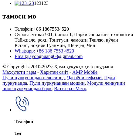
123123
тамоси мо
Телефон:+86 18675534520
Суроға: утоқи 901, бинои 1, Парки саноатии технологии
Тайжиале, роҳи Тонггуан, ҷамоати Тянляо, кӯчаи
Ютанг, ноҳияи Гуанмин, Шенҷен, Чин.
Whatsapp: +86 186 7553 4520
Email:jiayonghuang03@gmail.com
© Copyright - 2010-2023: Ҳама ҳуқуқҳо ҳифз шудаанд.
Маҳсулоти гарм
-
Харитаи сайт
-
AMP Mobile
Пули пуркунандаи велосипед
,
Ҷараёни сефазаӣ
,
Пули
пуркунанда
,
Пули пуркунандаи мошин
,
Модули ченкунии
пиле пуркунандаи барқ
,
Ватт-соат Метр
,
Телефон
Тел