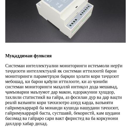
Муқаддимаи функсия
Системаи интеллектуалии мониторинги истеъмоли нерӯи
таҷҳизоти интеллектуалӣ як системаи иттилоотӣ барои
мониторинги параметрҳои барқии ҳолати кори таҷҳизот
мебошад, ки барои қабули иттилооте, ки аз ҷониби
системаи мониторинги маҳаллӣ интиқол дода мешавад,
ҷамъоварии маълумот дар макон, идоракунии ҳушдор,
тахлили статистикй ва гайра, аз фосилаи дур ва дар вацти
реалй вазъияти кори тачхизотро азхуд карда, вазъияти
гайримукаррарй ба монанди кушода нашудани тачхизот,
гайримукаррарй баста, сустшавй, бекористй, кам шудани
басомад ва гайраро сари вакт фиристед ва ба коркунони
дахлдор хабар дихад.