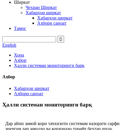
Ширкат
Чеҳраи Ширкат
Хабарҳои ширкат
Хабарҳои ширкат
Ахбори саноат
Тамос
English
Хона
Ахбор
Ҳалли системаи мониторинги барқ
Ахбор
Хабарҳои ширкат
Ахбори саноат
Ҳалли системаи мониторинги барқ
Дар айни замой кори тачхизоти системам назорати сарфи
энергия дар заводхо ва корхонахо торафт бехтар шуда,